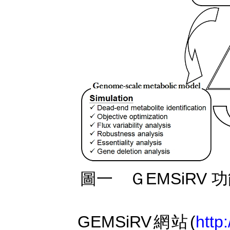
圖一 ＧEMSiRV 
GEMSiRV網站(
http