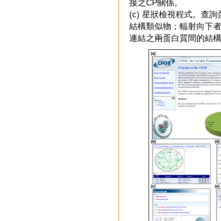
接之CP關係。
(c) 星狀檢視程式。查
結構類似物；輻射向下
連結之兩蛋白質間的結