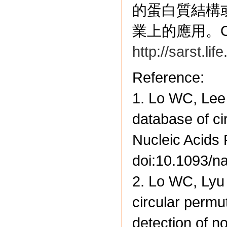
的蛋白質結構
業上的應用。C
http://sarst.li
Reference:
1. Lo WC, Lee
database of ci
Nucleic Acids
doi:10.1093/n
2. Lo WC, Lyu
circular permut
detection of no