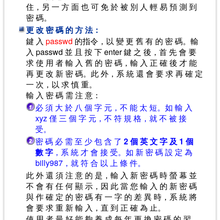
住，另 一 方 面 也 可 免 於 被 別 人 輕 易 預 測 到
密 碼。
更 改 密 碼 的 方 法：
鍵 入
passwd
的指令，以 變 更 舊 有 的 密 碼。輸
入 passwd 並 且 按 下 enter 鍵 之 後，首 先 會 要
求 使 用 者 輸 入 舊 的 密 碼，輸 入 正 確 後 才 能
再 更 改 新 密 碼。此 外，系 統 還 會 要 求 再 確 定
一 次，以 求 慎 重。
輸 入 密 碼 需 注 意：
必 須 大 於 八 個 字 元，不 能 太 短。如 輸 入
xyz 僅 三 個 字 元，不 符 規 格，就 不 被 接
受。
密 碼 必 需 至 少 包 含 了
2 個 英 文 字 及 1 個
數 字
，系 統 才 會 接 受。如 新 密 碼 設 定 為
billy987，就 符 合 以 上 條 件。
此 外 還 須 注 意 的 是，輸 入 新 密 碼 時 螢 幕 並
不 會 有 任 何 顯 示，因 此 當 您 輸 入 的 新 密 碼
與 作 確 定 的 密 碼 有 一 字 的 差 異 時，系 統 將
會 要 求 重 新 輸 入，直 到 正 確 為 止。
使 用 者 最 好 能 夠 養 成 每 年 更 換 密 碼 的 習