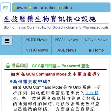
T
aiwan
B
ioinformatics
I
nstitute
E2
NHRI News
NYCU News
NCKU News
NTHU News
IASL News
Home
GCG常問問題
Password 更改
-
>
如 何 在 GCG Command Mode 之 中 更 改 密 碼？
為 何 需 更 改 密 碼？
由 於 GCG Command Mode 是 在 Unix 系 統 下 分
析 序 列，因 此 使 用 者 需 熟 悉 重 要 的
Unix 指
令
。 每 一 位 使 用 者 都 應 於 收 到 建 立 好 帳 號
的 通 知 郵 件 的 同 時，將 預 設 密 碼 更 改 成 您
自 己 熟 悉 的 密 碼，一 方 面 讓 自 己 容 易 記