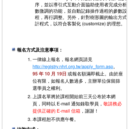
序，並以導引式互動介面協助使用者完成分析
數微調的功能，並自動記錄操作過程的參數設
程，再行調整。另外，針對樹形圖的輸出方式
計程式，以符合客製化 (customize) 的理想。
報名方式及注意事項：
一律線上報名，報名網頁請見
http://registry.nhri.org.tw/apply_form.asp
。
95 年 10 月 19日
或報名額滿即截止。由於座
位有限，如報名人數過多，主辦單位保留篩
選學員之權利。
上課名單將於課程開始前三天公布於本網
頁，同時以 E-mail 通知錄取學員，
敬請務必
提供正確的 E-mail 信箱
，謝謝！
本課程恕不供應午餐。