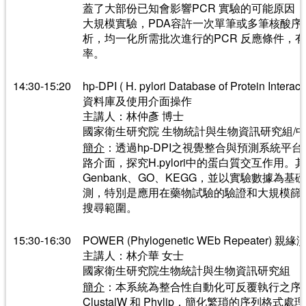
蓋了大部份已知會影響PCR 實驗的可能原因，以及為了
大規模實驗，PDA容許一次單筆或多筆核酸序
析，均一化所需批次進行的PCR 反應條件，
率。
14:30-15:20
hp-DPI ( H. pylori Database of Protein
資料庫及使用介面操作
主講人：林仲彥 博士
國家衛生研究院 生物統計與生物資訊研究組/
簡介
：透過hp-DPI之視覺整合與預測系統平
路介面，探究H.pylori中的蛋白質交互作用
Genbank、GO、KEGG，並以實驗數據為
測，特別是應用在藥物試驗的驗證和大規模篩
搜尋範圍。
15:30-16:30
POWER (Phylogenetic WEb Repeate
主講人：林介華 女士
國家衛生研究院生物統計與生物資訊研究組
簡介
：本系統為整合性自動化可反覆執行之序
ClustalW 和 Phylip，簡化繁瑣的序列