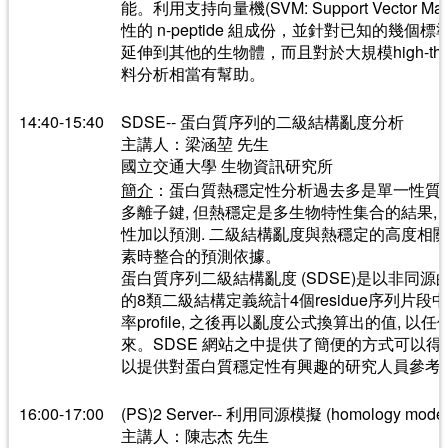
能。利用支持向量機(SVM: Support Vector 
性的 n-peptide 組成份，並針對已知的幾
延伸到其他的生物體，而且對於大規模high-thr
料分析相當有幫助。
14:40-15:40
SDSE-- 蛋白質序列的二級結構亂度分析
主講人：梁涵堃 先生
國立交通大學 生物資訊研究所
簡介
：蛋白質熱穩定性分析過去多是單一性質的
多離子鍵, 但熱穩定是多生物特性集合的結果,
性加以預測. 二級結構亂度與熱穩定的高度相
素時整合的預測依據。
蛋白質序列二級結構亂度 (SDSE)是以非同源的SC
的8類二級結構定義統計4個residue序列片
率profile, 之後再以亂度公式換算出的值,
來。SDSE 網站之中提供了簡便的方式可以得
以提供對蛋白質穩定性有興趣的研究人員參考
16:00-17:00
(PS)2 Server-- 利用同源模擬 (homology mo
主講人：陳志杰 先生