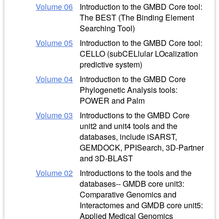
Volume 06
Introduction to the GMBD Core tool:
The BEST (The Binding Element
Searching Tool)
Volume 05
Introduction to the GMBD Core tool:
CELLO (subCELlular LOcalization
predictive system)
Volume 04
Introduction to the GMBD Core
Phylogenetic Analysis tools:
POWER and Palm
Volume 03
Introductions to the GMBD Core
unit2 and unit4 tools and the
databases, include iSARST,
GEMDOCK, PPISearch, 3D-Partner
and 3D-BLAST
Volume 02
Introductions to the tools and the
databases-- GMDB core unit3:
Comparative Genomics and
Interactomes and GMDB core unit5:
Applied Medical Genomics