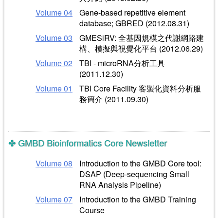
Volume 04
Gene-based repetitive element
database; GBRED (2012.08.31)
Volume 03
GMESiRV: 全基因規模之代謝網路建
構、模擬與視覺化平台 (2012.06.29)
Volume 02
TBI - microRNA分析工具
(2011.12.30)
Volume 01
TBI Core Facility 客製化資料分析服
務簡介 (2011.09.30)
GMBD Bioinformatics Core Newsletter
Volume 08
Introduction to the GMBD Core tool:
DSAP (Deep-sequencing Small
RNA Analysis Pipeline)
Volume 07
Introduction to the GMBD Training
Course