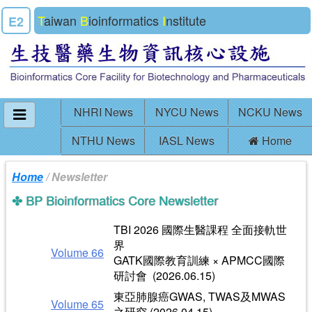
T
aiwan
B
ioinformatics
I
nstitute
E2
NHRI News
NYCU News
NCKU News
NTHU News
IASL News
Home
Home
/ Newsletter
BP Bioinformatics Core Newsletter
TBI 2026 國際生醫課程 全面接軌世
界
Volume 66
GATK國際教育訓練 × APMCC國際
研討會 (2026.06.15)
東亞肺腺癌GWAS, TWAS及MWAS
Volume 65
之研究 (2026.04.15)