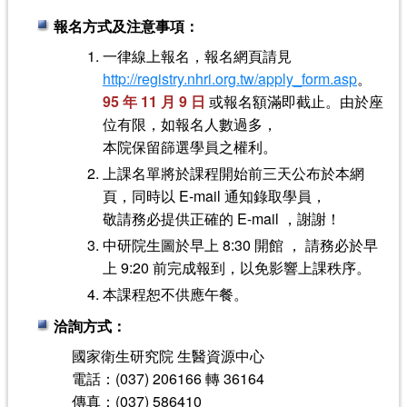
報名方式及注意事項：
一律線上報名，報名網頁請見
http://registry.nhri.org.tw/apply_form.asp
。
95 年 11 月 9 日
或報名額滿即截止。由於座
位有限，如報名人數過多，
本院保留篩選學員之權利。
上課名單將於課程開始前三天公布於本網
頁，同時以 E-mail 通知錄取學員，
敬請務必提供正確的 E-mail ，謝謝！
中研院生圖於早上 8:30 開館 ， 請務必於早
上 9:20 前完成報到，以免影響上課秩序。
本課程恕不供應午餐。
洽詢方式：
國家衛生研究院 生醫資源中心
電話：(037) 206166 轉 36164
傳真：(037) 586410