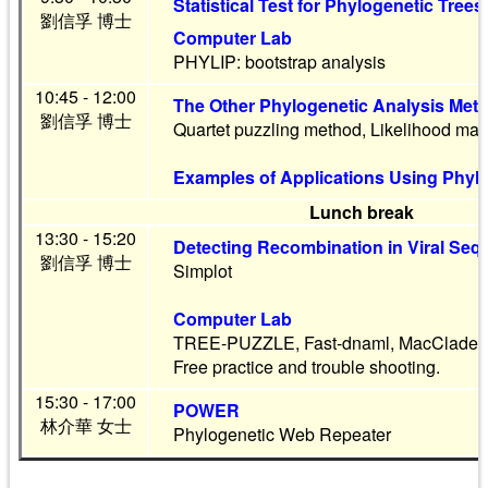
Statistical Test for Phylogenetic Trees
劉信孚 博士
Computer Lab
PHYLIP: bootstrap analysis
10:45 - 12:00
The Other Phylogenetic Analysis Met
劉信孚 博士
Quartet puzzling method, Likelihood map
Examples of Applications Using Phylo
Lunch break
13:30 - 15:20
Detecting Recombination in Viral Se
劉信孚 博士
Simplot
Computer Lab
TREE-PUZZLE, Fast-dnaml, MacClade, 
Free practice and trouble shooting.
15:30 - 17:00
POWER
林介華 女士
Phylogenetic Web Repeater