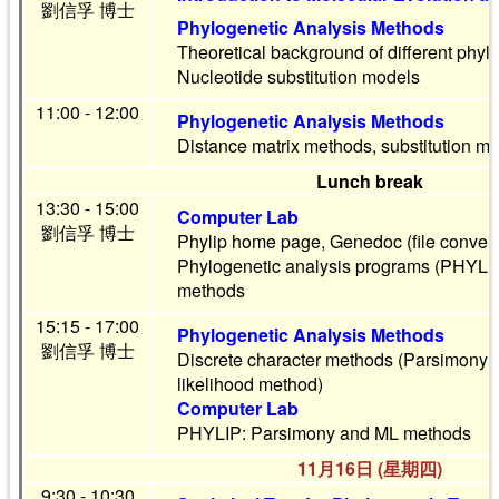
劉信孚 博士
Phylogenetic Analysis Methods
Theoretical background of different phyl
Nucleotide substitution models
11:00 - 12:00
Phylogenetic Analysis Methods
Distance matrix methods, substitution m
Lunch break
13:30 - 15:00
Computer Lab
劉信孚 博士
Phylip home page, Genedoc (file convers
Phylogenetic analysis programs (PHYLIP)
methods
15:15 - 17:00
Phylogenetic Analysis Methods
劉信孚 博士
Discrete character methods (Parsimony
likelihood method)
Computer Lab
PHYLIP: Parsimony and ML methods
11月16日 (星期四)
9:30 - 10:30