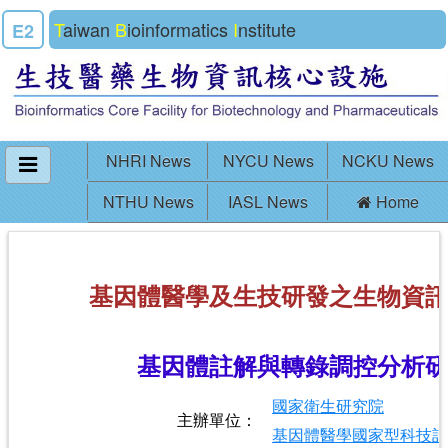
T
aiwan
B
ioinformatics
I
nstitute
E2
NHRI News
NYCU News
NCKU News
NTHU News
IASL News
Home
基因體醫學及生技研發之生物資
基因體註解與轉錄調控分析
國家衛生研究院
主辦單位：
基因體醫學國家型科技計