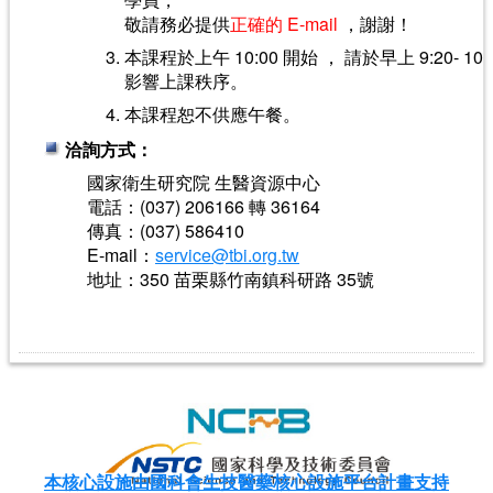
敬請務必提供
正確的 E-mail
，謝謝！
本課程於上午 10:00 開始 ， 請於早上 9:20- 1
影響上課秩序。
本課程恕不供應午餐。
洽詢方式：
國家衛生研究院 生醫資源中心
電話：(037) 206166 轉 36164
傳真：(037) 586410
E-mail：
service@tbi.org.tw
地址：350 苗栗縣竹南鎮科研路 35號
本核心設施由國科會生技醫藥核心設施平台計畫支持