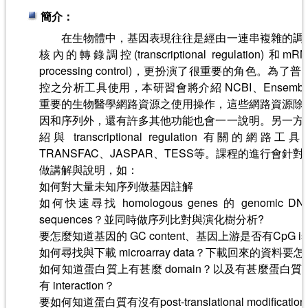
簡介：
在生物體中，基因表現往往是經由一連串複雜的調
核內的轉錄調控(transcriptional regulation) 
processing control)，更扮演了很重要的角色。
控之分析工具使用，本研習會將介紹 NCBI、Ensembl、U
重要的生物醫學網路資源之使用操作，這些網路資源除
因和序列外，還有許多其他功能也會一一說明。另一方
紹與 transcriptional regulation 有關
TRANSFAC、JASPAR、TESS等。課程的進行會
做講解與說明，如：
如何對大量未知序列做基因註解
如何快速尋找 homologous genes 的 genomic DN
sequences？並同時做序列比對與演化樹分析?
要怎麼知道基因的 GC content、基因上游是否有CpG isl
如何尋找與下載 microarray data？下載回來的資料要
如何知道蛋白質上有甚麼 domain？以及有甚麼蛋白
有 interaction？
要如何知道蛋白質有沒有post-translational modificatio