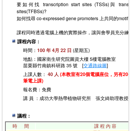
要如何找 transcription start sites (TSSs)與 transcrip
sites(TFBSs)?
如何找尋 co-expressed gene promoters 上共同的motif
課程同時透過電腦上機的實際操作，讓與會學員充分練
課程內容：
時間：
100 年 4月 22 日
(星期五)
地點：國家衛生研究院圖資大樓 5樓電腦教室
苗栗縣竹南鎮科研路 35 號 [
交通路線圖
]
上課人數：
40 人
(本教室有20個電腦座位，另有2
筆電上課)
報名費：免費
講 員 ：成功大學熱帶植物研究所 張文綺助理教授
議程：
時 間
課 程 內 容