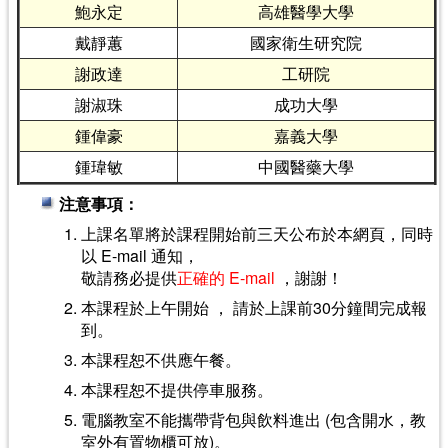
鮑永定
高雄醫學大學
戴靜蕙
國家衛生研究院
謝政達
工研院
謝淑珠
成功大學
鍾偉豪
嘉義大學
鍾瑋敏
中國醫藥大學
注意事項：
上課名單將於課程開始前三天公布於本網頁，同時
以 E-mail 通知，
敬請務必提供
正確的 E-mail
，謝謝！
本課程於上午開始 ， 請於上課前30分鐘間完成報
到。
本課程恕不供應午餐。
本課程恕不提供停車服務。
電腦教室不能攜帶背包與飲料進出 (包含開水，教
室外有置物櫃可放)。