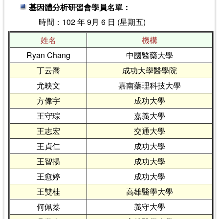
基因體分析研習會學員名單：
時間：102 年 9月 6 日 (星期五)
姓名
機構
Ryan Chang
中國醫藥大學
丁云喬
成功大學醫學院
尤映文
嘉南藥理科技大學
方偉宇
成功大學
王守琮
嘉義大學
王志宏
交通大學
王貞仁
成功大學
王智揚
成功大學
王愈婷
成功大學
王雙桂
高雄醫學大學
何佩蓁
義守大學