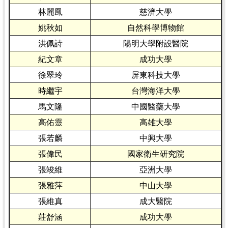
林麗鳳
慈濟大學
姚秋如
自然科學博物館
洪佩詩
陽明大學附設醫院
紀文章
成功大學
徐翠玲
屏東科技大學
時繼宇
台灣海洋大學
馬文隆
中國醫藥大學
高佑靈
高雄大學
張若麟
中興大學
張偉民
國家衛生研究院
張竣維
亞洲大學
張雅萍
中山大學
張維真
成大醫院
莊舒涵
成功大學