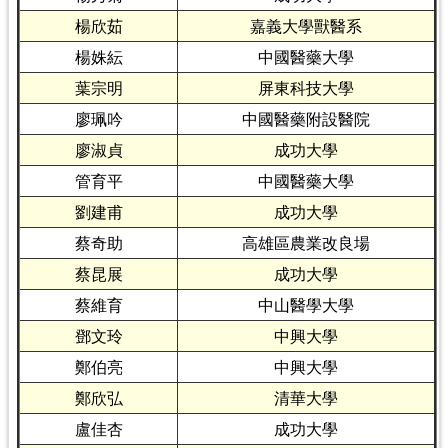
楊欣茹
嘉義大學獸醫系
楊姝紜
中國醫藥大學
葉宗明
屏東科技大學
廖珮吟
中國醫藥附設醫院
廖淑貞
成功大學
管育平
中國醫藥大學
劉建甫
成功大學
蔡奇助
高雄區農業改良場
蔡昆展
成功大學
蔡維育
中山醫學大學
鄧文玲
中興大學
鄭伯亮
中興大學
鄭欣弘
清華大學
盧佳杏
成功大學