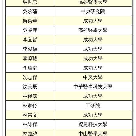
吳世忠
高雄醫學大學
吳承蒲
中央研究院
吳梨華
成功大學
吳睿庠
高雄醫學大學
李宜哲
成功大學
李俊頡
成功大學
李原聰
成功大學
李瑋庭
成功大學
沈志傑
中興大學
沈美辰
中華醫事科技大學
林佩儒
成功大學
林家伃
工研院
林崇文
成功大學
林詠傑
虎尾科技大學
林嘉緯
中山醫學大學