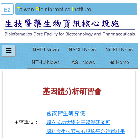
T
aiwan
B
ioinformatics
I
nstitute
E2
NHRI News
NYCU News
NCKU News
NTHU News
IASL News
Home
基因體分析研習會
國家衛生研究院
主辦單位：
國立成功大學分子醫學研究所
國科會生技類核心設施平台維運計畫