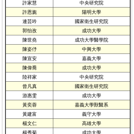
許家慧
中央研究院
許恩旎
陽明大學
連芸吟
國家衛生研究院
郭怡孜
成功大學
陳世堯
成功大學醫學院
陳姿伃
中興大學
陳宣安
嘉義大學
陳偉喬
成功大學
陸祥家
中央研究院
曾凡真
國家衛生研究院
游惠雯
成功大學
黃奕蓉
嘉義大學獸醫系
黃建富
義守大學
楊文仁
高雄大學
楊秀菊
成功大學