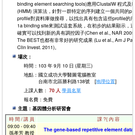
binding element searching tools)應用ClustalW 程式及h
(HMM) 演算法，針對一群特定的序列建立一個共同的pro
profile對資料庫做搜尋，以找出具有包含這些profile的
1a binding site來測試這套系統，在初步的結果顯
確實可以找到新的具有調控因子(Chen et al., NAR 2
The BEST也都有非常好的研究成果 (Lu et al., Am J Pathol, 2
Clin Invest. 2011)。
場次：
時間：103 年 9月 10 日 (星期三)
地點：國立成功大學醫圖電腦教室
台南市北區勝利路138號 [
地理位置
]
上課人數：
70 人
學員名單
報名費：免費
主題：基因體分析研習會
時 間 / 講 員
課 ?{ 內 容
09:00 - 09:40
The gene-based repetitive element da
孫孝芳 教授