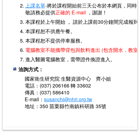
上課名單
-將於課程開始前三天公布於本網頁，同時以 E
敬請務必提供
正確的 E-mail
，謝謝！
本課程於上午開始 ， 請於上課前30分鐘間完成報到
本課程恕不供應午餐。
本課程恕不提供停車服務。
電腦教室不能攜帶背包與飲料進出 (包含開水，教室
進入醫圖電腦教室，需帶證件換證進入。
洽詢方式：
國家衛生研究院 生醫資源中心 齊小姐
電話：(037) 206166 轉 33602
傳真：(037) 586410
E-mail：
susanchi@nhri.org.tw
地址：350 苗栗縣竹南鎮科研路 35號