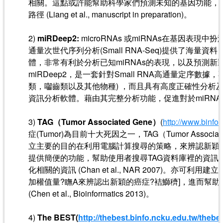
相關。這點或許能幫助科學家們預測未知的基因功能，
路徑 (Liang et al., manuscript in preparation)。
2)
miRDeep2:
microRNAs 或miRNAs在基因表現
通量次世代序列分析(Small RNA-Seq)提供了海量
體，非常有利於分析已知miRNAs的表現，以及預測新穎
miRDeep2，是一套針對Small RNA高通量定序數據
類，囓齒類以及其他物種) ，而且具有高度正確性分析及預
資訊分析軟體。藉由其完整分析功能，促進對於miRNA
3)
TAG（Tumor Associated Gene）
(
http://www.binfo
症(Tumor)為目前十大死因之一，TAG（Tumor Associa
立主要的目的在利用電腦計算搜尋的策略，來辨認新穎的
提供簡便的功能，幫助使用者搜尋TAG資料庫裡的資訊
化相關的資訊 (Chan et al., NAR 2007)。亦可
加權值量?瞴A來辨認出新穎的癌症?袺鰤穧]，進而幫
(Chen et al., Bioinformatics 2013)。
4)
The BEST(
http://thebest.binfo.ncku.edu.tw/thebes