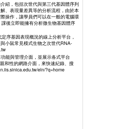
的介紹，包括次世代與第三代基因體序列
註解、表現量差異等的分析流程，由於本
實際操作，讓學員們可以在一般的電腦環
些系統，課後立即能擁有分析微生物基因體序
S)乃為分析次世代定序基因表現概況的線上分析平台，
與小鼠常見模式生物之次世代RNA-
.tw
LN)之基本功能與管理介面，並展示各式平台
，如何以高親和性的網路介面，來快速紀錄、搜
sinica.edu.tw/eln/?q=home