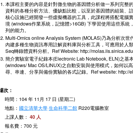
本課程主要的內容是針對微生物的基因體分析做一系列完整
資料的各種分析方法、優缺點比較，以至於基因體的組裝、
核心設施已經開發一些虛擬機器的工具，此課程將搭配電腦
境 (windows作業系統，記憶體>16GB) 下學習使用這
列的能力。
Multi-Omics online Analysis System (MOLA
內建多種生物資訊專用註解資料庫與分析工具，可應用於人類
Seq轉錄體資料分析。Ref Website: http://molas.iis.sinica.edu
簡介實驗室電子紀錄本(Electronic Lab Notebook, E
(windows/ Mac OS/LINUX)之自動安裝與使用模式
尋、串連、分享與備份實驗的各式記錄。Ref website: http://eln.iis.
場次：
時間：104 年 11月 17 日 (星期二)
地點：
國立清華大學
生命科學二館
R220電腦教室
上課人數：
40 人
報名費：700 元