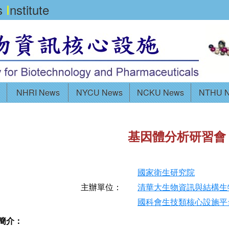
cs
I
nstitute
NHRI News
NYCU News
NCKU News
NTHU 
基因體分析研習會
國家衛生研究院
主辦單位：
清華大生物資訊與結構生
國科會生技類核心設施平
簡介：