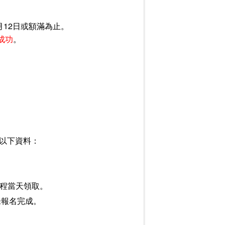
月12日或額滿為止。
成功
。
供以下資料：
課程當天領取。
未報名完成。