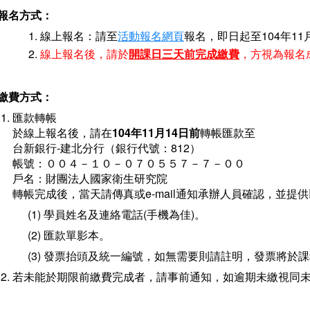
報名方式：
線上報名：請至
活動報名網頁
報名，即日起至104年11
線上報名後，請於
開課日三天前完成繳費
，方視為報名
繳費方式：
匯款轉帳
於線上報名後，請在
104年11月14日前
轉帳匯款至
台新銀行-建北分行（銀行代號：812）
帳號：００４－１０－０７０５５７－７－００
戶名：財團法人國家衛生研究院
轉帳完成後，當天請傳真或e-mail通知承辦人員確認，並提
(1) 學員姓名及連絡電話(手機為佳)。
(2) 匯款單影本。
(3) 發票抬頭及統一編號，如無需要則請註明，發票將於
若未能於期限前繳費完成者，請事前通知，如逾期未繳視同