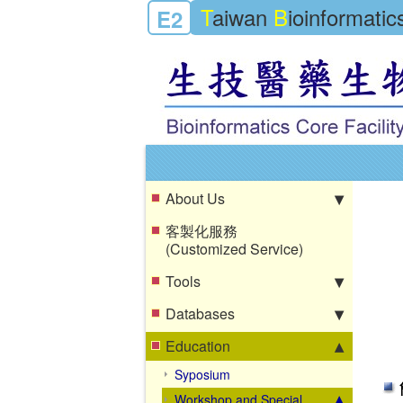
T
aiwan
B
ioinformati
E2
About Us
客製化服務
(Customized Service)
Tools
Databases
Education
Syposium
Workshop and Special