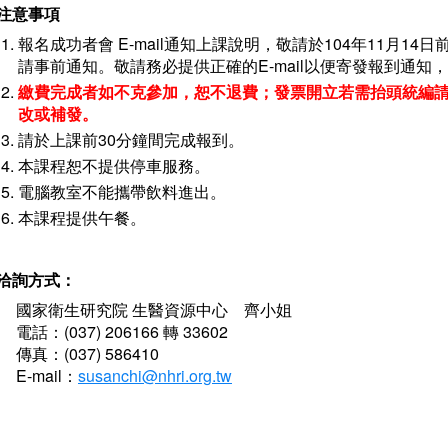
注意事項
報名成功者會 E-mail通知上課說明，敬請於104年11月1
請事前通知。敬請務必提供正確的E-mail以便寄發報到通
繳費完成者如不克參加，恕不退費；發票開立若需抬頭統編
改或補發。
請於上課前30分鐘間完成報到。
本課程恕不提供停車服務。
電腦教室不能攜帶飲料進出。
本課程提供午餐。
洽詢方式：
國家衛生研究院 生醫資源中心 齊小姐
電話：(037) 206166 轉 33602
傳真：(037) 586410
E-mail：
susanchi@nhri.org.tw