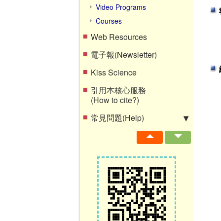
Video Programs
Courses
Web Resources
電子報(Newsletter)
Kiss Science
引用本核心服務
(How to cite?)
常見問題(Help)