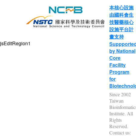
本核心設施
由國科會生
技醫藥核心
設施平台計
畫支持
jsEditRegion1
Suppporte
by National
Core
Facility
Program
for
Biotechnol
Since 2002
Taiwan
Bioinformatic
Institute. All
Rights
Reserved.
Contact us: