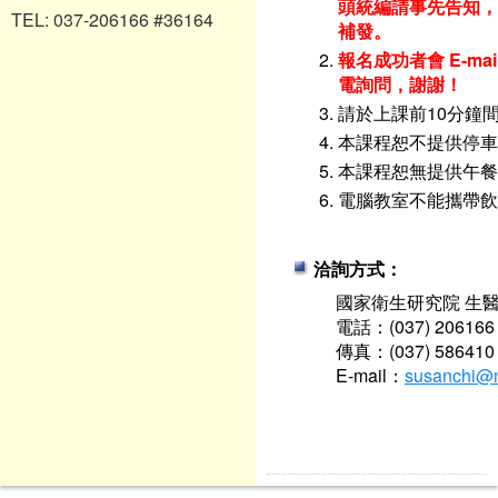
頭統編請事先告知，
TEL: 037-206166 #36164
補發。
報名成功者會 E-m
電詢問，謝謝！
請於上課前10分鐘
本課程恕不提供停車
本課程恕無提供午餐
電腦教室不能攜帶飲
洽詢方式：
國家衛生研究院 生
電話：(037) 206166
傳真：(037) 586410
E-mail：
susanchi@n