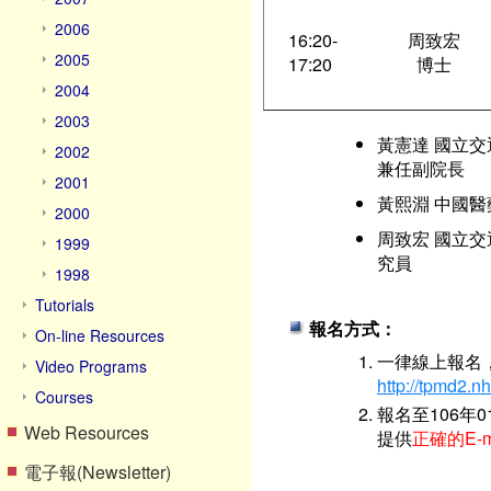
2006
16:20-
周致宏
2005
17:20
博士
2004
2003
黃憲達 國立交
2002
兼任副院長
2001
黃熙淵 中國醫
2000
周致宏 國立交
1999
究員
1998
Tutorials
報名方式：
On-line Resources
一律線上報名
Video Programs
http://tpmd2.nh
Courses
報名至106年
Web Resources
提供
正確的E-m
電子報(Newsletter)