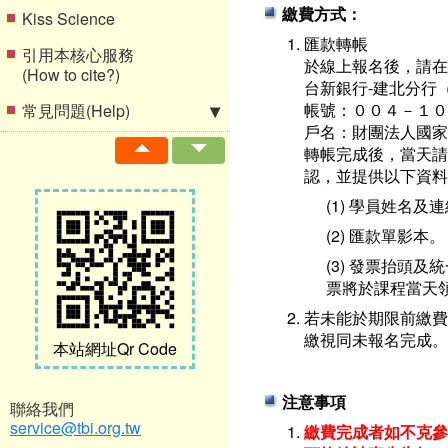
繳費方式：
Kiss Science
匯款轉帳
引用本核心服務
於線上報名後，請在
(How to cite?)
台新銀行-建北分行（
帳號：００４－１０
常見問題(Help)
戶名：財團法人國家
轉帳完成後，當天請傳
認，並提供以下資料
(1) 學員姓名及
(2) 匯款單影本。
(3) 發票抬頭
票將於課程當天
若未能於期限前繳費
繳視同未報名完成。
本站網址Qr Code
注意事項
聯絡我們
service@tbi.org.tw
繳費完成者如不克參