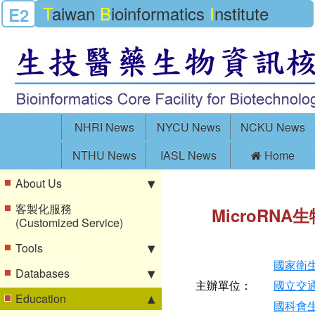
T
aiwan
B
ioinformatics
I
nstitute
E2
NHRI News
NYCU News
NCKU News
NTHU News
IASL News
Home
About Us
客製化服務
MicroRN
(Customized Service)
Tools
國家衛
Databases
主辦單位：
國立交
Education
國科會