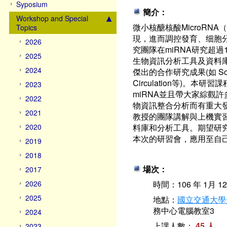
Syposium
簡介：
Workshop and Special
微小核醣核酸MicroRNA
Topics
現，進而調控發育、细胞
2026
究團隊在miRNA研究超
2025
生物資訊分析工具及資料庫如
2024
傑出的合作研究成果(如 Science,
Circulation等)。本
2023
miRNA並且帶大家綜觀
2022
物資訊整合分析而有重大
2021
教授的團隊講解與上機實習
2020
料庫和分析工具。期望研究
本次的研習會，應用至自
2019
2018
場次：
2017
2026
時間：106 年 1月 12
2025
地點：
國立交通大學
務中心電腦教室3
2024
上課人數：
45 人
2023