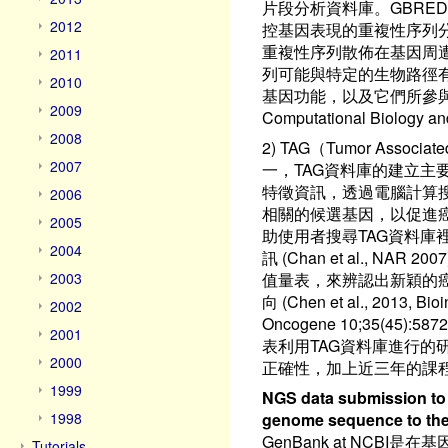
片段分析資料庫。GBRE
2012
控基因表現的重複性序列
重複性序列散佈在基因周
2011
列可能與特定的生物路徑
2010
基因功能，以及它們所參與的生物路徑
2009
Computational Biology a
2008
2) TAG（Tumor Assoc
2007
一，TAG資料庫的建立主
特徵資訊，透過電腦計算
2006
相關的候選基因，以促進癌
2005
助使用者搜尋TAG資料庫
2004
訊 (Chan et al., 
2003
值量表，來辨認出新穎的
向 (Chen et al., 2013, Bioi
2002
Oncogene 10;35(45):5
2001
表利用TAG資料庫進行的
2000
正確性，加上近三年的課程
1999
NGS data submission to 
1998
genome sequence to th
GenBank at NCB
Tutorials