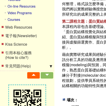
何整理，格式該怎麼準備
On-line Resources
我們將以實際經驗傳授您如
Video Programs
所研究出的成果完整的上
Courses
第二課程主題：蛋白質結
本課程內容包含基礎理論
Web Resources
「蛋白質結構視覺化與結
電子報(Newsletter)
紹、蛋白質結構模擬與預
接與虛擬篩選實作、蛋白
Kiss Science
析」。
引用本核心服務
藉由實際研究成果與經驗
(How to cite?)
訊分析工具的功能及應用
模擬(modeling)與預測
常見問題(Help)
作，熟悉蛋白質基礎結構
練分子對接(molecular
程規劃，提供學員系統性
結構相關的功能特性與應
場次：