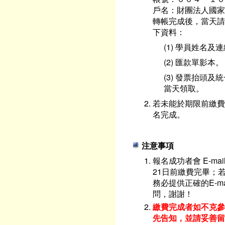
戶名：財團法人國家
轉帳完成後，當天請傳
下資料：
(1) 學員姓名及
(2) 匯款單影本。
(3) 發票抬頭
當天領取。
若未能於期限前繳費
名完成。
注意事項
報名成功者會 E-m
21日前繳費完畢；
務必提供正確的E-m
問，謝謝！
繳費完成者如不克參
先告知，並請妥善留