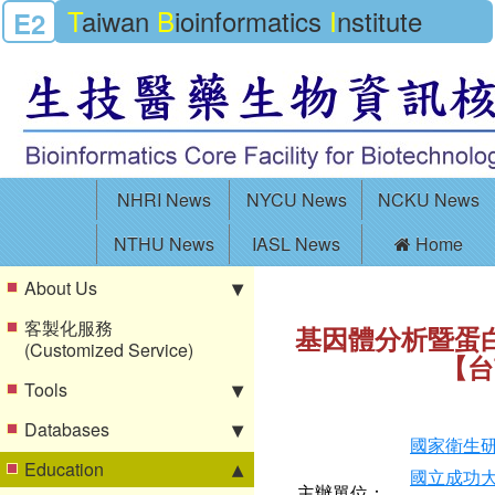
T
aiwan
B
ioinformatics
I
nstitute
E2
NHRI News
NYCU News
NCKU News
NTHU News
IASL News
Home
About Us
客製化服務
基因體分析暨蛋
(Customized Service)
【台
Tools
Databases
國家衛生
Education
國立成功
主辦單位：