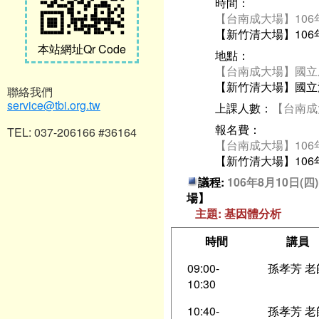
時間：
【台南成大場】106年8
【新竹清大場】106年8
本站網址Qr Code
地點：
【台南成大場】國立
【新竹清大場】國立清
聯絡我們
service@tbi.org.tw
上課人數：
【台南
報名費：
TEL: 037-206166 #36164
【台南成大場】106年8
【新竹清大場】106年8
議程:
106年8月10日(
場】
主題: 基因體分析
時間
講員
09:00-
孫孝芳 老
10:30
10:40-
孫孝芳 老