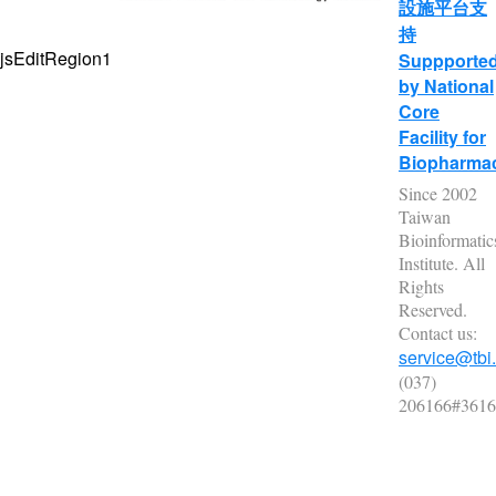
設施平台支
持
jsEditRegion1
Suppporte
by National
Core
Facility for
Biopharmac
Since 2002
Taiwan
Bioinformatic
Institute. All
Rights
Reserved.
Contact us:
service@tbi.
(037)
206166#3616