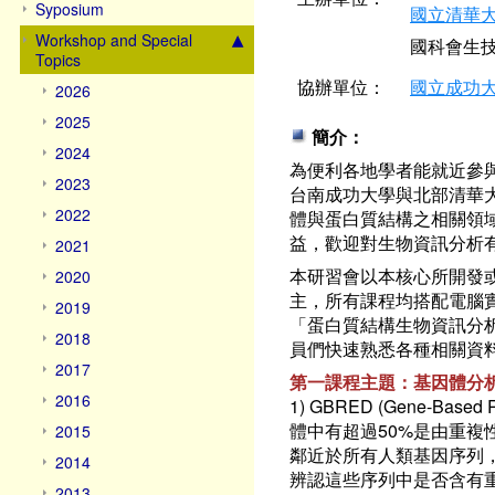
Syposium
國立清華
Workshop and Special
國科會生
Topics
協辦單位：
國立成功
2026
2025
簡介：
2024
為便利各地學者能就近參
2023
台南成功大學與北部清華
2022
體與蛋白質結構之相關領
益，歡迎對生物資訊分析
2021
本研習會以本核心所開發
2020
主，所有課程均搭配電腦
2019
「蛋白質結構生物資訊分
2018
員們快速熟悉各種相關資
2017
第一課程主題：基因體分
2016
1) GBRED (Gene-Based 
體中有超過50%是由重複
2015
鄰近於所有人類基因序列，並
2014
辨認這些序列中是否含有
2013