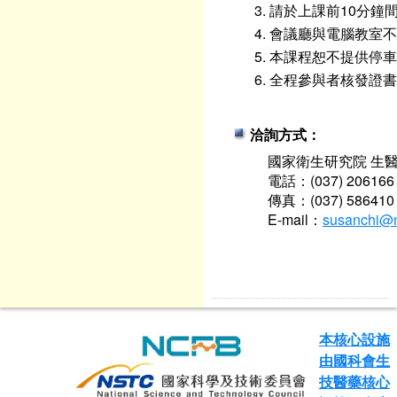
請於上課前10分鐘
會議廳與電腦教室不
本課程恕不提供停車
全程參與者核發證書
洽詢方式：
國家衛生研究院 生
電話：(037) 206166
傳真：(037) 586410
E-mail：
susanchi@n
本核心設施
由國科會生
技醫藥核心