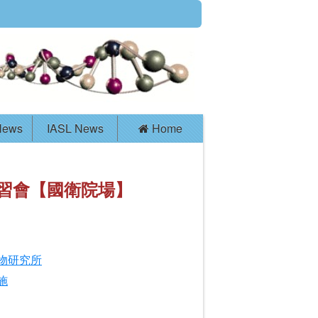
News
IASL News
Home
習會【國衛院場】
物研究所
施