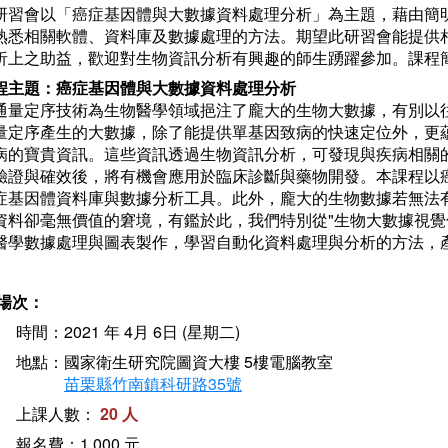
研習會以「癌症基因體與大數據資料處理分析」為主題，藉由簡
熟悉相關軟體、資料庫及數據處理的方法。期望此研習會能提供
析上之助益，歡迎對生物資訊分析有興趣的師生踴躍參加。課程
程主題：癌症基因體與大數據資料處理分析
通量定序技術為生物醫學領域挹注了龐大的生物大數據，有別以
量定序產生的大數據，除了能提供單基因致病的快速定位外，更
病的寶貴資訊。這些資訊透過生物資訊分析，可發現與疾病相關
驗證與確效後，將有機會應用於臨床診斷與藥物開發。本課程以
症基因體資料庫與數據分析工具。此外，龐大的生物數據若無法
資料卻毫無價值的窘境，有鑑於此，我們特別從"生物大數據視覺
醫學數據處理與圖表製作，學習自動化資料處理與分析的方法，
場次：
時間：2021 年 4月 6日 (星期二)
地點：國家衛生研究院圖資大樓 5樓電腦教室
苗栗縣竹南鎮科研路35號
上課人數：
20 人
報名費：1,000 元