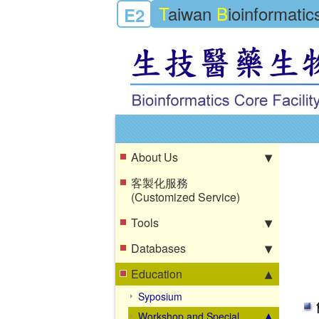
T
aiwan
B
ioinformati
E2
About Us
客製化服務
(Customized Service)
Tools
Databases
Education
Syposium
Workshop and Special