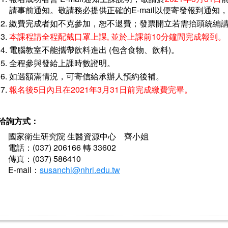
請事前通知。敬請務必提供正確的E-mail以便寄發報到通
繳費完成者如不克參加，恕不退費；發票開立若需抬頭統編
本課程請全程配戴口罩上課, 並於上課前10分鐘間完成報到。
電腦教室不能攜帶飲料進出 (包含食物、飲料)。
全程參與發給上課時數證明。
如遇額滿情況，可寄信給承辦人預約後補。
報名後5日內且在2021年3月31日前完成繳費完畢。
洽詢方式：
國家衛生研究院 生醫資源中心 齊小姐
電話：(037) 206166 轉 33602
傳真：(037) 586410
E-mail：
susanchi@nhri.edu.tw