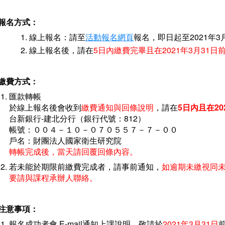
報名方式：
線上報名：請至
活動報名網頁
報名，即日起至2021年3
線上報名後，請在
5日內繳費完畢且在2021年3月31
繳費方式：
匯款轉帳
於線上報名後會收到
繳費通知與回條說明
，請在
5日內且在20
台新銀行-建北分行（銀行代號：812）
帳號：００４－１０－０７０５５７－７－００
戶名：財團法人國家衛生研究院
轉帳完成後，當天請回覆回條內容。
若未能於期限前繳費完成者，請事前通知，
如逾期未繳視同
要請與課程承辦人聯絡。
注意事項：
報名成功者會 E-mail通知上課說明，敬請於
2021年3月31日