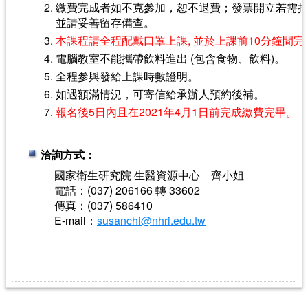
繳費完成者如不克參加，恕不退費；發票開立若需
並請妥善留存備查。
本課程請全程配戴口罩上課, 並於上課前10分鐘間
電腦教室不能攜帶飲料進出 (包含食物、飲料)。
全程參與發給上課時數證明。
如遇額滿情況，可寄信給承辦人預約後補。
報名後5日內且在2021年4月1日前完成繳費完畢。
洽詢方式：
國家衛生研究院 生醫資源中心 齊小姐
電話：(037) 206166 轉 33602
傳真：(037) 586410
E-mail：
susanchi@nhri.edu.tw