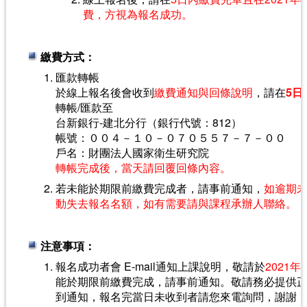
費，方視為報名成功。
繳費方式：
匯款轉帳
於線上報名後會收到
繳費通知與回條說明
，請在
5日
轉帳/匯款至
台新銀行-建北分行（銀行代號：812）
帳號：００４－１０－０７０５５７－７－００
戶名：財團法人國家衛生研究院
轉帳完成後，當天請回覆回條內容。
若未能於期限前繳費完成者，請事前通知，
如逾期
動失去報名名額，如有需要請與課程承辦人聯絡。
注意事項：
報名成功者會 E-mail通知上課說明，敬請於
2021年
能於期限前繳費完成，請事前通知。敬請務必提供正確的
到通知，報名完當日未收到者請您來電詢問，謝謝