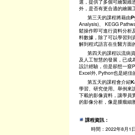
選，提供了多個可繪製維恩
外，是否有更合適的繪圖
第三天的課程將藉由
P
Analysis)、 KEGG Pa
鬆操作即可進行資料分析
料數據，除了可以學習到資料探勘
解到程式語言在生醫方面
第四天的課程以流病資
及人工智慧的發展，已成
設計經驗，但是卻想一窺P
Excel外, Python
第五天的課程會介紹
K
學習、研究使用。舉例來說，
下載的影像資料，讓學員
的影像分析，像是腫瘤細
課程資訊：
時間：2022年8月1日(一