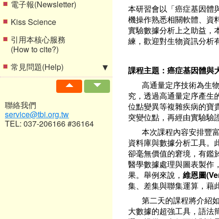
電子報(Newsletter)
本研習會以「癌症基因體
機操作熟悉相關軟體、資
Kiss Science
實驗數據分析上之助益，
引用本核心服務
練，歡迎對生物資訊分析
(How to cite?)
常見問題(Help)
課程主題：癌症基因體與
高通量定序技術為生物醫
究，透過高通量定序產生
聯絡我們
位點變異等複雜疾病的寶
service@tbi.org.tw
突變位點，再經由實驗驗
TEL: 037-206166 #36164
本次課程內容安排豐富
資料庫與數據分析工具。
卻毫無價值的窘境，有鑑
醫學數據處理與圖表製作
果。舉例來說，
維恩圖(Ven
集、差集與聯集運算，藉
第二天的課程將介紹如何
大數據的超強工具，語法