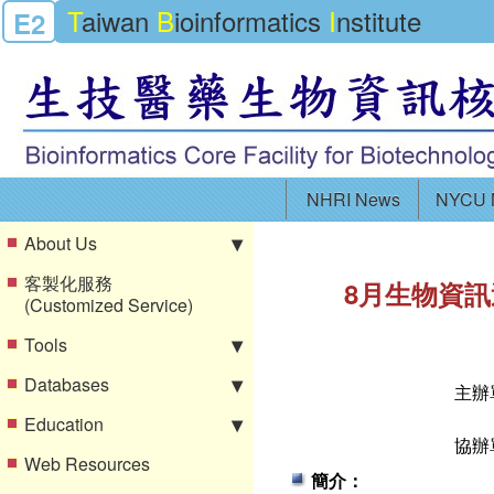
T
aiwan
B
ioinformatics
I
nstitute
E2
NHRI News
NYCU 
About Us
客製化服務
8月生物資訊
(Customized Service)
Tools
Databases
主辦
Education
協辦
Web Resources
簡介：