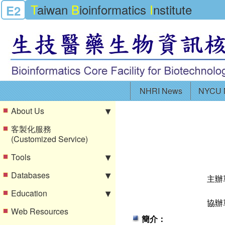
T
aiwan
B
ioinformatics
I
nstitute
E2
NHRI News
NYCU 
About Us
客製化服務
(Customized Service)
Tools
Databases
主辦
Education
協辦
Web Resources
簡介：