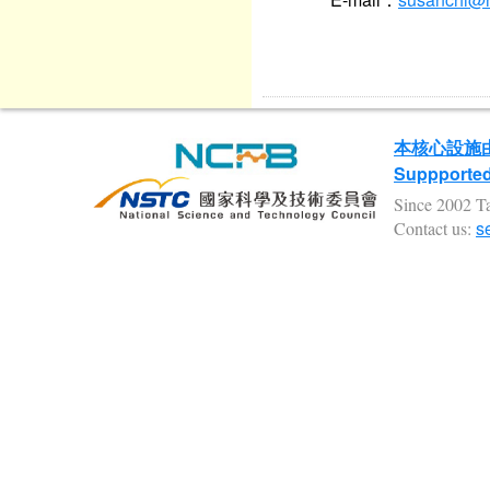
本核心設施
Suppported 
Since 2002 Ta
s
Contact us: