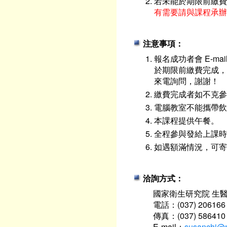
若未能於期限前繳費
有需要請與課程承辦
注意事項：
報名成功者會 E-m
於期限前繳費完成，
來電詢問，謝謝！
繳費完成者如不克參
電腦教室不能攜帶飲
本課程提供午餐。
全程參與發給上課時
如遇額滿情況，可寄
洽詢方式：
國家衛生研究院 生
電話：(037) 206166
傳真：(037) 586410
E-mail：
susanchi@n