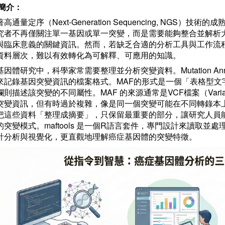
簡介：
高通量定序（Next-Generation Sequencing, NGS
究者不再僅關注單一基因或單一突變，而是需要能夠整合並解析
與臨床意義的關鍵資訊。然而，若缺乏合適的分析工具與工作流
資料層次，難以有效轉化為可解釋、可應用的知識。
因體研究中，科學家常需要整理並分析突變資料。Mutation Annotat
來記錄基因突變資訊的檔案格式。MAF的形式是一個「表格型文
欄則描述該突變的不同屬性。MAF 的來源通常是VCF檔案（Variant 
突變資訊，但有時過於複雜，像是同一個突變可能在不同轉錄本上
把這些資料「整理成摘要」，只保留最重要的部分，讓研究人員
的突變模式。maftools 是一個R語言套件，專門設計來讀取並
計分析與視覺化，更直觀地理解癌症基因體的突變特徵。