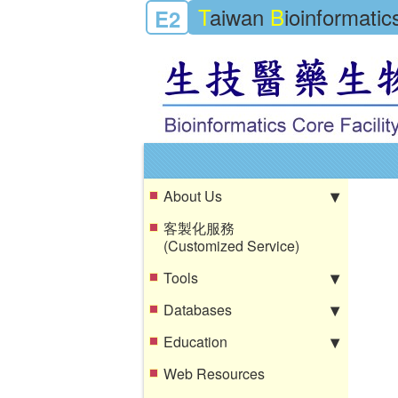
T
aiwan
B
ioinformati
E2
About Us
客製化服務
(Customized Service)
Tools
Databases
Education
Web Resources