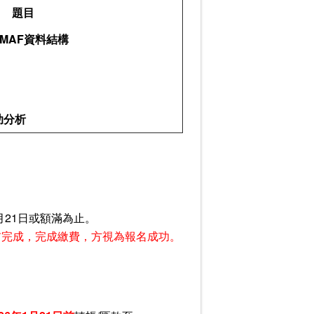
題目
 MAF資料結構
輔助分析
月21日或額滿為止。
日前完成，完成繳費，方視為報名成功。