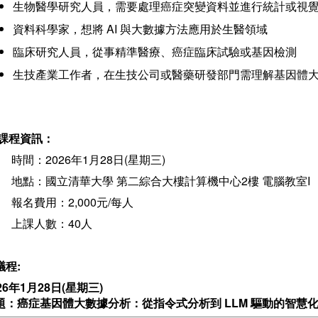
生物醫學研究人員，需要處理癌症突變資料並進行統計或視
資料科學家，想將 AI 與大數據方法應用於生醫領域
臨床研究人員，從事精準醫療、癌症臨床試驗或基因檢測
生技產業工作者，在生技公司或醫藥研發部門需理解基因體
課程資訊：
時間：2026年1月28日(星期三)
地點：國立清華大學 第二綜合大樓計算機中心2樓 電腦教室I
報名費用：2,000元/每人
上課人數：40人
議程:
26年1月28日(星期三)
題：癌症基因體大數據分析：從指令式分析到 LLM 驅動的智慧