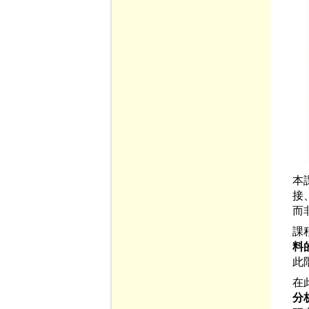
本
接
而
課
料
此
在
分