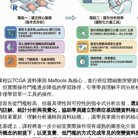
課程以TCGA 資料庫與 Maftools 為核心，進行癌症體細胞
、但實際操作門檻逐步降低的學習路徑，引導學員理解不同分析
非僅學習單一工具的操作。
程首先從門檻較高、但最具彈性與可控性的指令式分析出發，
透過
的註解、統計分析與視覺化，協助學員建立對癌症基因體資料格
階段著重於「理解分析邏輯與資料結構」，讓學員掌握分析的核
此基礎上，課程將進一步介紹並實際操作現有成熟的圖形化介面（
析概念的前提下，以更直覺、低門檻的方式完成常見的突變資料