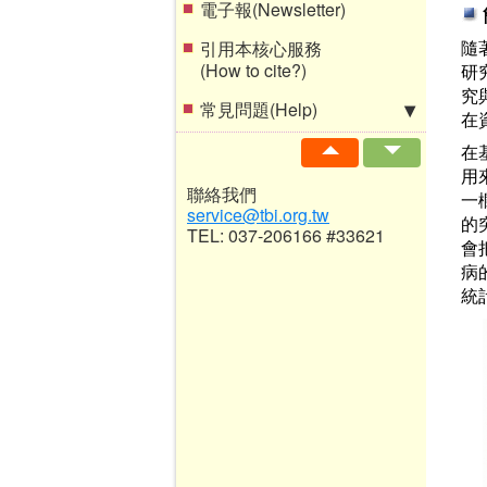
電子報(Newsletter)
隨著
引用本核心服務
(How to cite?)
研
究
常見問題(Help)
在
在基
用
聯絡我們
一
service@tbi.org.tw
的
TEL: 037-206166 #33621
會
病
統