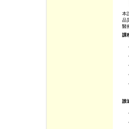
本
品
醫
課
誰