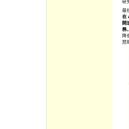
研
最
在
開
務
降
慧