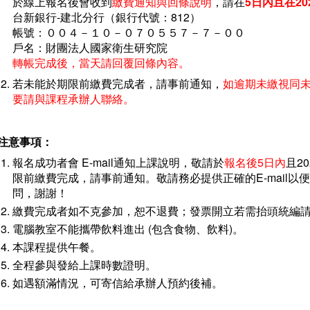
於線上報名後會收到
繳費通知與回條說明
，請在
5日內且在20
台新銀行-建北分行（銀行代號：812）
帳號：００４－１０－０７０５５７－７－００
戶名：財團法人國家衛生研究院
轉帳完成後，當天請回覆回條內容。
若未能於期限前繳費完成者，請事前通知，
如逾期未繳視同
要請與課程承辦人聯絡。
注意事項：
報名成功者會 E-mail通知上課說明，敬請於
報名後5日內
且2
限前繳費完成，請事前通知。敬請務必提供正確的E-mail
問，謝謝！
繳費完成者如不克參加，恕不退費；發票開立若需抬頭統編
電腦教室不能攜帶飲料進出 (包含食物、飲料)。
本課程提供午餐。
全程參與發給上課時數證明。
如遇額滿情況，可寄信給承辦人預約後補。