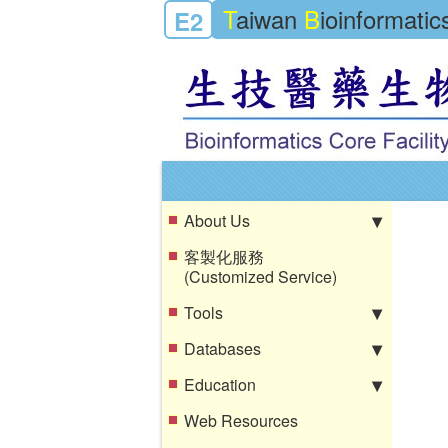
T
aiwan
B
ioinformati
E2
About Us
客製化服務
(Customized Service)
Tools
Databases
Education
Web Resources