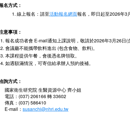
報名方式：
線上報名：請至
活動報名網頁
報名，即日起至2026年3
注意事項：
報名成功者會 E-mail通知上課說明，敬請於2026年3月26日
會議廳不能攜帶飲料進出 (包含食物、飲料)。
本課程提供午餐，會後憑名牌領取。
如遇額滿情況，可寄信給承辦人預約後補。
洽詢方式：
國家衛生研究院 生醫資源中心 齊小姐
電話：(037) 206166 轉 33602
傳真：(037) 586410
E-mail：
susanchi@nhri.edu.tw