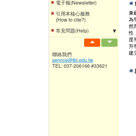
電子報(Newsletter)
兼
引用本核心服務
為
(How to cite?)
然
常見問題(Help)
性
度
升
建
聯絡我們
service@tbi.edu.tw
TEL: 037-206166 #33621