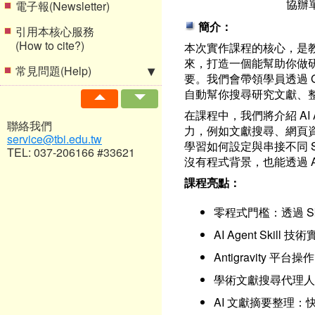
協辦
電子報(Newsletter)
簡介：
引用本核心服務
(How to cite?)
本次實作課程的核心，是教大家
來，打造一個能幫助你做研
常見問題(Help)
要。我們會帶領學員透過 Googl
自動幫你搜尋研究文獻、
在課程中，我們將介紹 AI 
聯絡我們
力，例如文獻搜尋、網頁資料
service@tbi.edu.tw
學習如何設定與串接不同 S
TEL: 037-206166 #33621
沒有程式背景，也能透過 Anti
課程亮點：
零程式門檻：透過 Ski
AI Agent Ski
Antigravity 平
學術文獻搜尋代理人
AI 文獻摘要整理