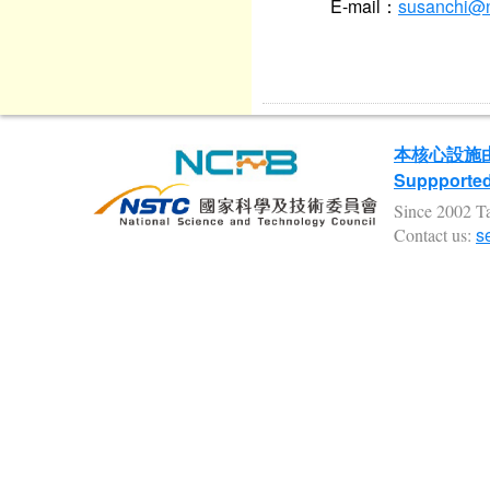
E-mail：
susanchi@n
本核心設施
Suppported 
Since 2002 Ta
s
Contact us: