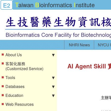
T
aiwan
B
ioinformatics
I
nstitute
E2
NHRI News
NYCU 
About Us
客製化服務
AI Agent S
(Customized Service)
Tools
Databases
Education
主辦
Web Resources